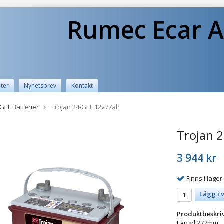
Rumec Ecar A
ter
Nyhetsbrev
Kontakt
GEL Batterier
Trojan 24-GEL 12v77ah
Trojan 
3 944 kr
Finns i lager
Lägg i 
Produktbeskri
Längd 277mm