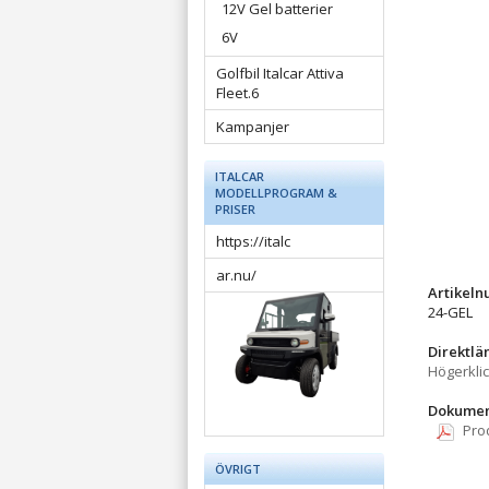
12V Gel batterier
6V
Golfbil Italcar Attiva
Fleet.6
Kampanjer
ITALCAR
MODELLPROGRAM &
PRISER
https://italc
ar.nu/
Artikel
24-GEL
Direktlä
Högerkli
Dokumen
Pro
ÖVRIGT