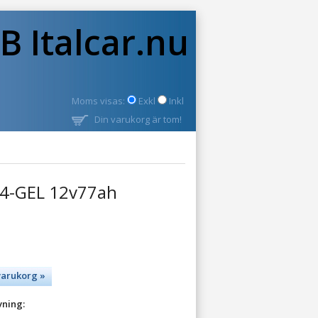
B Italcar.nu
Moms visas:
Exkl
Inkl
Din varukorg är tom!
24-GEL 12v77ah
varukorg »
vning: