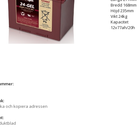
Bredd 168mm
Höjd 235mm
Vikt 24kg
Kapacitet
12v77ah/20h
nummer:
nk:
cka och kopiera adressen
t:
duktblad