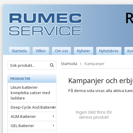
R
Startsida
Villkor
Om oss
Nyheter
Nyhetsbrev
Kon
Startsida
Kampanjer
Kampanjer och erb
PRODUKTER
Litium batterier
På denna sida visas alla aktiva kamp
kompletta satser med
laddare
Deep-Cycle Acid Batterier
AGM Batterier
GEL Batterier