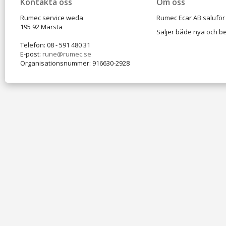
Kontakta oss
Om oss
Rumec service weda
Rumec Ecar AB saluför 
195 92 Märsta
Säljer både nya och be
Telefon: 08 - 591 480 31
E-post:
rune@rumec.se
Organisationsnummer: 916630-2928