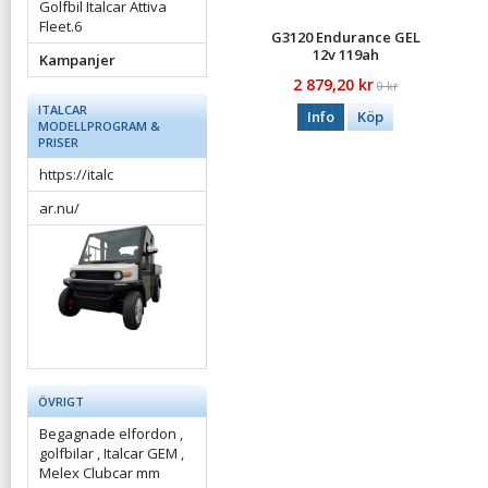
Golfbil Italcar Attiva
Fleet.6
G3120 Endurance GEL
12v 119ah
Kampanjer
2 879,20 kr
0 kr
ITALCAR
Info
Köp
MODELLPROGRAM &
PRISER
https://italc
ar.nu/
ÖVRIGT
Begagnade elfordon ,
golfbilar , Italcar GEM ,
Melex Clubcar mm