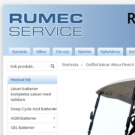
R
Startsida
Villkor
Om oss
Nyheter
Nyhetsbrev
Kon
Startsida
Golfbil Italcar Attiva Fleet.6
PRODUKTER
Litium batterier
kompletta satser med
laddare
Deep-Cycle Acid Batterier
AGM Batterier
GEL Batterier