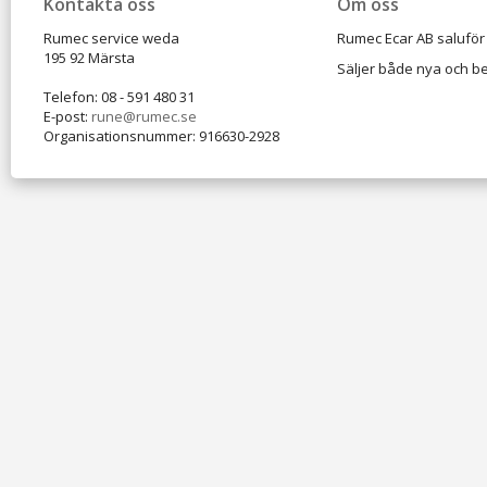
Kontakta oss
Om oss
Rumec service weda
Rumec Ecar AB saluför 
195 92 Märsta
Säljer både nya och be
Telefon: 08 - 591 480 31
E-post:
rune@rumec.se
Organisationsnummer: 916630-2928