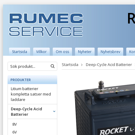
R
Startsida
Villkor
Om oss
Nyheter
Nyhetsbrev
Kon
Startsida
Deep-Cycle Acid Batterier
PRODUKTER
Litium batterier
kompletta satser med
laddare
Deep-Cycle Acid
Batterier
8V
6V