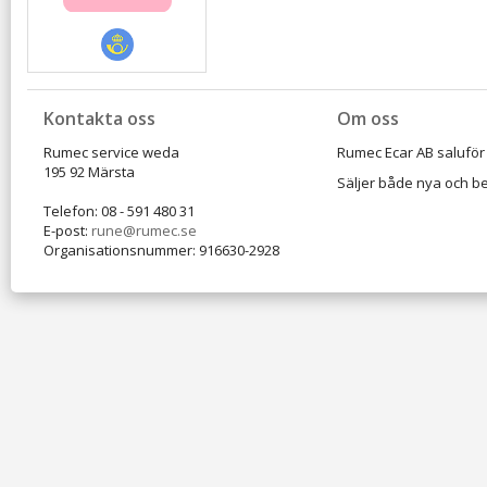
Kontakta oss
Om oss
Rumec service weda
Rumec Ecar AB saluför 
195 92 Märsta
Säljer både nya och be
Telefon: 08 - 591 480 31
E-post:
rune@rumec.se
Organisationsnummer: 916630-2928