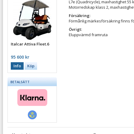
L7e (Quadricycle), maxhastighet 55
Motorredskap klass 2, maxhastighe
Försäkring:
Förmånlig märkesförsäkring finns f
Övrigt:
Eluppvärmd framruta
Italcar Attiva Fleet.6
95 600 kr
Info
Köp
BETALSÄTT