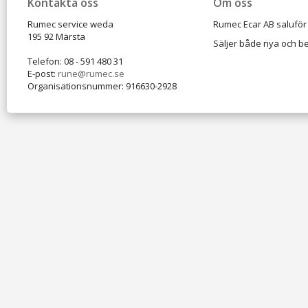
Kontakta oss
Om oss
Rumec service weda
Rumec Ecar AB saluför 
195 92 Märsta
Säljer både nya och be
Telefon: 08 - 591 480 31
E-post:
rune@rumec.se
Organisationsnummer: 916630-2928