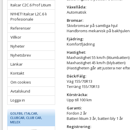
Italcar C2C.6 Prof Litium
Växellåda:
Automatisk
NYHET! Italcar L2C.6 li
Profesionale
Bromsar:
Skivbromsar på samtliga hjul
Referenser
Handbroms mekanisk på bakhjulen
Villkor
Fjädring:
Komfortfjädring
Nyheter
Hastighet:
Nyhetsbrev
Maxhastighet 55 km/h (litiumbatteri)
Maxhastighet 45 km/h (blybatteri)
Länkar
(Hastigheten går att justera ner eft
Kontakt
Däck/Fälg:
Väg 155/70R13
Om cookies
Terräng 155/70R13
Avtalskund
Körsträcka:
Upp till 100 km
Logga in
Garanti:
Fordon 2 år
GOLFBIL ITALCAR,
CLUBCAR, CLUB CAR,
Batteri litium 3 år, batteri bly 1 år
MELEX
Registrering: