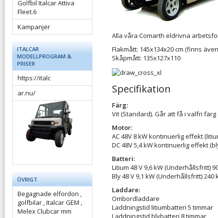
Golfbil Italcar Attiva
Fleet.6
Kampanjer
Alla våra Comarth eldrivna arbets
Flakmått: 145x134x20 cm (finns även 
ITALCAR
MODELLPROGRAM &
Skåpmått: 135x127x110
PRISER
https://italc
Specifikation
ar.nu/
Färg:
Vit (Standard). Går att få i valfri färg (
Motor:
AC 48V 8 kW kontinuerlig effekt (litiu
DC 48V 5,4 kW kontinuerlig effekt (bl
Batteri:
Litium 48 V 9,6 kW (Underhållsfritt) 9
Bly 48 V 9,1 kW (Underhållsfritt) 240 
ÖVRIGT
Laddare:
Begagnade elfordon ,
Ombordladdare
golfbilar , Italcar GEM ,
Laddningstid litiumbatteri 5 timmar
Melex Clubcar mm
Laddningstid blybatteri 8 timmar